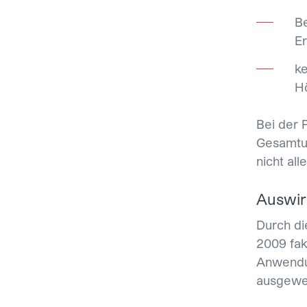
Be
Er
k
Hö
Bei der 
Gesamtum
nicht all
Auswi
Durch di
2009 fak
Anwendun
ausgewei