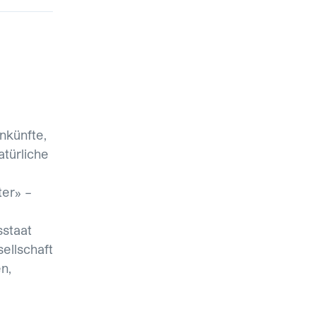
nkünfte,
atürliche
ter» –
sstaat
ellschaft
n,