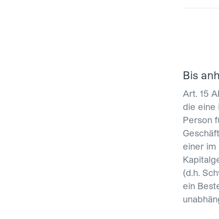
Bis an
Art. 15 
die eine
Person fü
Geschäft
einer im
Kapitalg
(d.h. Sc
ein Best
unabhäng