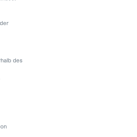
 der
rhalb des
/
von