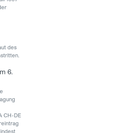
der
aut des
tritten.
m 6.
ie
ragung
BA CH-DE
eintrag
mindest