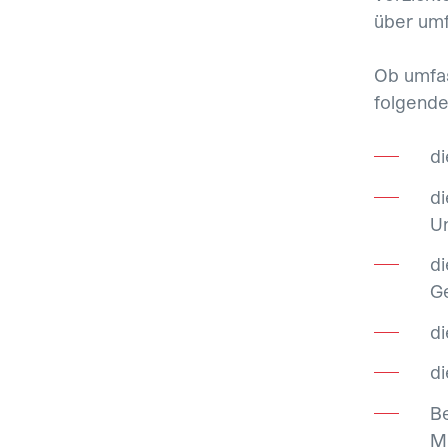
über umf
Ob umfas
folgende
di
di
U
di
G
di
d
Be
M