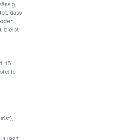
sässig
tet, dass
 oder
, bleibt
. 15
tellte
rist),
li 1997