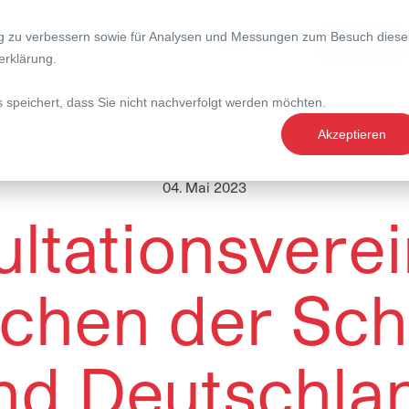
ng zu verbessern sowie für Analysen und Messungen zum Besuch diese
nce
Expertise
Magazin
erklärung
.
s speichert, dass Sie nicht nachverfolgt werden möchten.
Akzeptieren
04. Mai 2023
ltationsvere
chen der Sc
nd Deutschla