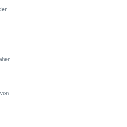
der
aher
 von