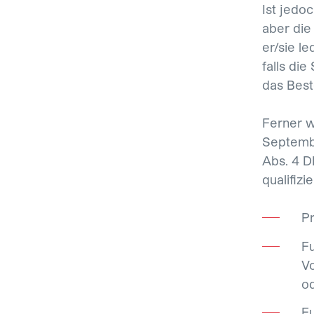
Ist jedoc
aber die
er/sie l
falls die
das Best
Ferner w
Septembe
Abs. 4 D
qualifizi
Pr
Fu
Vo
o
Fu