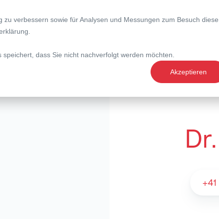
ng zu verbessern sowie für Analysen und Messungen zum Besuch diese
nce
Expertise
Magazin
erklärung
.
s speichert, dass Sie nicht nachverfolgt werden möchten.
Akzeptieren
Dr.
Dr. Walter Frei 
+41