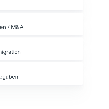
nen / M&A
migration
Abgaben