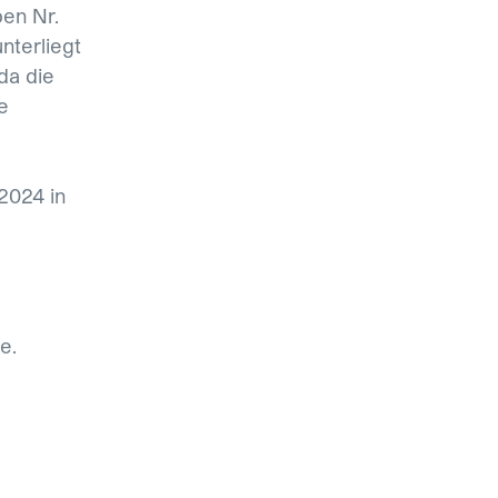
ben Nr.
nterliegt
da die
e
2024 in
e.