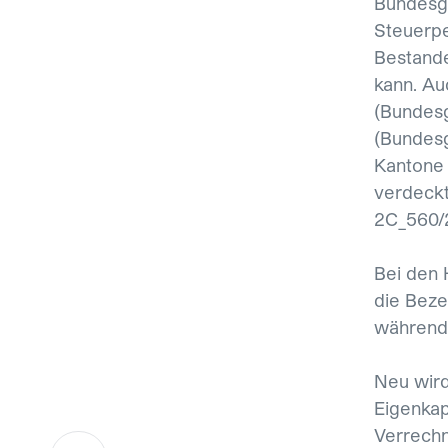
Bundesge
Steuerpe
Bestand
kann. Au
(Bundesg
(Bundesg
Kantone 
verdeckte
2C_560/2
Bei den 
die Beze
während 
Neu wird
Eigenkap
Verrechn
https://www.mme.ch/de-ch/magazin/artikel/akt