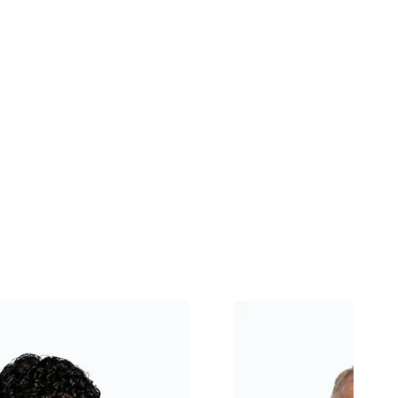
mann
Dr. Peter Brülisauer