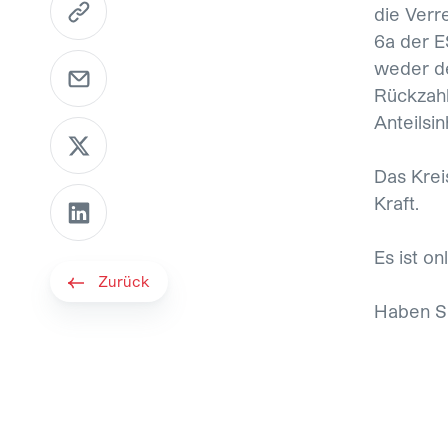
die Verre
6a der E
E-Mail senden
weder de
Rückzahl
Anteilsin
Per X teilen
Das Krei
Per LinkedIn teilen
Kraft.
Es ist on
Zurück
Haben Si