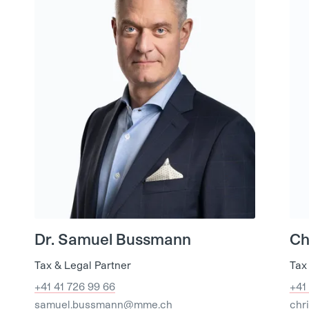
Dr. Samuel Bussmann
Ch
Tax & Legal Partner
Tax
+41 41 726 99 66
+41
samuel.bussmann@mme.ch
chr