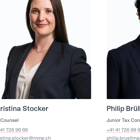
ristina Stocker
Philip Brü
 Counsel
Junior Tax Con
 41 726 99 66
+41 41 726 99 
istina.stocker@mme.ch
philip.bruell