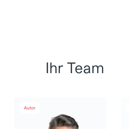
Ihr Team
Dr. Samuel Bussmann
Chr
Autor