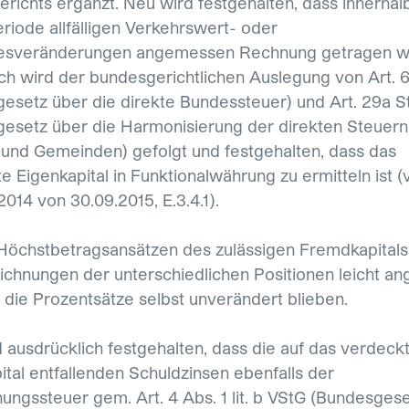
richts ergänzt. Neu wird festgehalten, dass innerhal
riode allfälligen Verkehrswert- oder
esveränderungen angemessen Rechnung getragen 
ch wird der bundesgerichtlichen Auslegung von Art.
esetz über die direkte Bundessteuer) und Art. 29a 
esetz über die Harmonisierung der direkten Steuern
und Gemeinden) gefolgt und festgehalten, dass das
 Eigenkapital in Funktionalwährung zu ermitteln ist (vg
014 von 30.09.2015, E.3.4.1).
Höchstbetragsansätzen des zulässigen Fremdkapital
ichnungen der unterschiedlichen Positionen leicht an
die Prozentsätze selbst unverändert blieben.
 ausdrücklich festgehalten, dass die auf das verdeck
ital entfallenden Schuldzinsen ebenfalls der
ungssteuer gem. Art. 4 Abs. 1 lit. b VStG (Bundesges
ualisierung-des-kreisschreibens-der-estv-zum-verde