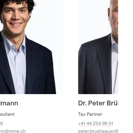
llmann
Dr. Peter Brülisau
sultant
Tax Partner
66
+41 44 254 99 51
mann@mme.ch
peter.bruelisauer@mme.