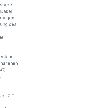
 wurde
 Dabei
hrungen
hung des
ie
mentane
thaltenen
BG)
ur
l. Ziff.