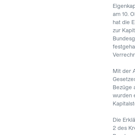
Eigenkap
am 10. O
hat die 
zur Kapi
Bundesge
festgeha
Verrechn
Mit der 
Gesetzes
Bezüge a
wurden e
Kapitalst
Die Erklä
2 des Kr