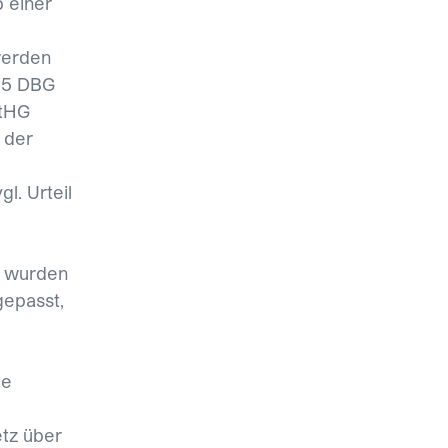
b einer
werden
 65 DBG
StHG
 der
l. Urteil
s wurden
gepasst,
te
etz über
ckten-eigenkapital