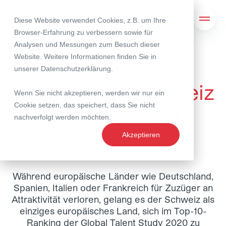
Diese Website verwendet Cookies, z.B. um Ihre
Suche
Navig
Browser-Erfahrung zu verbessern sowie für
Analysen und Messungen zum Besuch dieser
Website. Weitere Informationen finden Sie in
02. November 2021
unserer
Datenschutzerklärung
.
Zuzug in die Schweiz
Wenn Sie nicht akzeptieren, werden wir nur ein
Cookie setzen, das speichert, dass Sie nicht
– Arbeitsrecht
nachverfolgt werden möchten.
Akzeptieren
Artikel
Arbeit / Immigration
Während europäische Länder wie Deutschland,
Spanien, Italien oder Frankreich für Zuzüger an
Attraktivität verloren, gelang es der Schweiz als
einziges europäisches Land, sich im Top-10-
Ranking der Global Talent Study 2020 zu