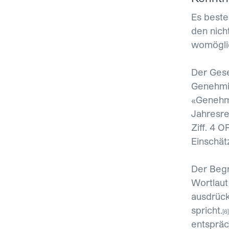
Es beste
den nich
womöglic
Der Gese
Genehmig
«Genehm
Jahresre
Ziff. 4 
Einschät
Der Begr
Wortlaut
ausdrück
spricht.
[6]
entspräc