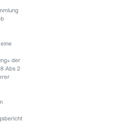
ammlung
ob
 eine
ung» der
98 Abs 2
erer
m
gsbericht