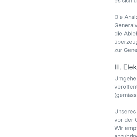
es sich 
Die Ansi
Generalv
die Able
überzeug
zur Gene
III. El
Umgehend
veröffen
(gemäss 
Unseres 
vor der 
Wir empf
anzubrin