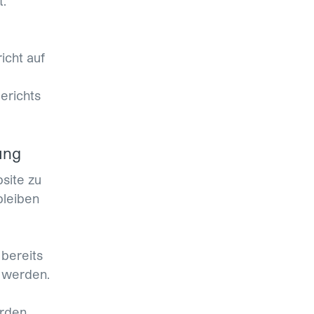
.
icht auf
erichts
ung
site zu
bleiben
 bereits
 werden.
erden