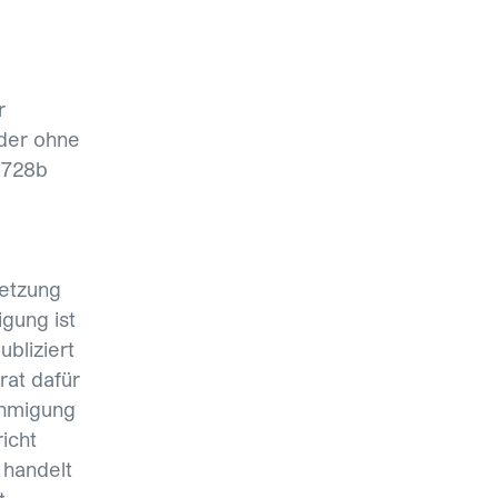
r
der ohne
 728b
setzung
gung ist
ubliziert
at dafür
ehmigung
icht
 handelt