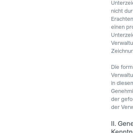
Unterzei
nicht du
Erachten
einen pr
Unterzei
Verwaltu
Zeichnun
Die form
Verwaltu
in diese
Genehmi
der gefo
der Verwa
II. Ge
Kenntn