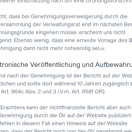
unserer Einschätzung nach um eine Ordnungsvorschrift
cht, dass bei Genehmigungsverweigerung durch die
ersammlung der Verwaltungsrat erst im nächsten Ber
hnungsgründe eingehen müsse, erscheint uns nicht
end. Ebenso wenig, dass eine erneute Vorlage des B
hmigung dann nicht mehr notwendig sei.
[
9
]
ektronische Veröffentlichung und Aufbewahr
 nach der Genehmigung ist der Bericht auf der Web
tlichen und sollte dort während 10 Jahren zugänglich 
Art. 964c Abs. 2 und 3 i.V.m. Art. 958f OR).
Erachtens kann der nichtfinanzielle Bericht aber auch
Genehmigung durch die GV auf der Website publiziert
ehlen in diesem Fall einen Hinweis auf der Website
gen, dass der Bericht noch von der GV genehmigt w