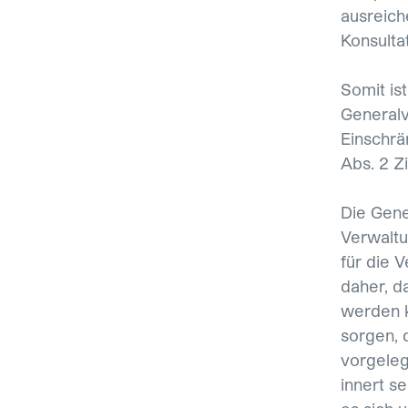
ausreich
Konsulta
Somit is
Generalv
Einschrä
Abs. 2 Zi
Die Gene
Verwaltu
für die V
daher, d
werden k
sorgen, 
vorgeleg
innert s