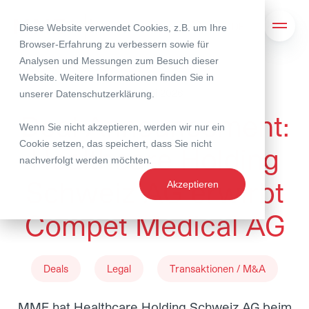
Diese Website verwendet Cookies, z.B. um Ihre
Suche
Navig
Browser-Erfahrung zu verbessern sowie für
Analysen und Messungen zum Besuch dieser
Website. Weitere Informationen finden Sie in
11. Juni 2026
unserer
Datenschutzerklärung
.
Deal Announcement:
Wenn Sie nicht akzeptieren, werden wir nur ein
Cookie setzen, das speichert, dass Sie nicht
Healthcare Holding
nachverfolgt werden möchten.
Schweiz AG erwirbt
Akzeptieren
Compet Medical AG
Deals
Legal
Transaktionen / M&A
MME hat Healthcare Holding Schweiz AG beim