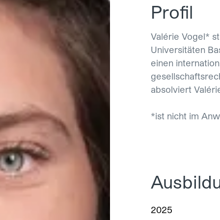
Profil
Valérie Vogel* s
Universitäten Bas
einen internatio
gesellschaftsrec
absolviert Valér
*ist nicht im An
Ausbild
2025