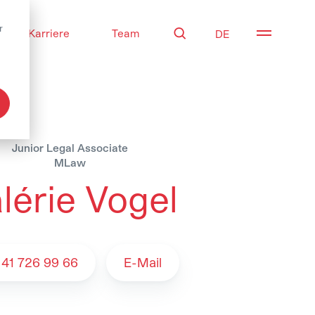
r
Karriere
Team
Suche
Navigati
Junior Legal Associate
MLaw
lérie Vogel
Team
 41 726 99 66
E-Mail