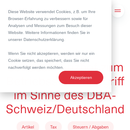
Diese Website verwendet Cookies, z.B. um Ihre
Suche
Navig
Browser-Erfahrung zu verbessern sowie für
Analysen und Messungen zum Besuch dieser
Website. Weitere Informationen finden Sie in
03. Juli 2025
unserer
Datenschutzerklärung
.
Urteil des
Wenn Sie nicht akzeptieren, werden wir nur ein
Cookie setzen, das speichert, dass Sie nicht
Bundesfinanzhof zum
nachverfolgt werden möchten.
Betriebsstättenbegriff
Akzeptieren
im Sinne des DBA-
Schweiz/Deutschland
Artikel
Tax
Steuern / Abgaben