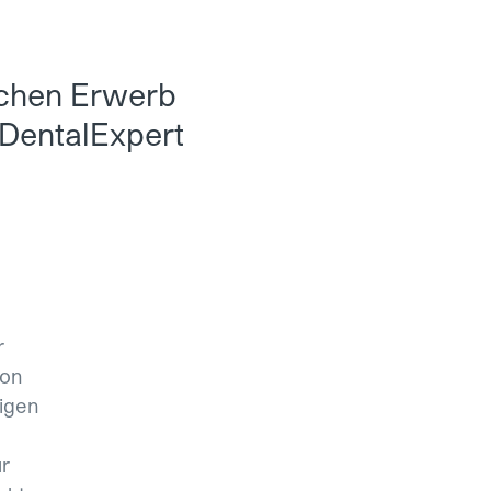
chen Erwerb
yDentalExpert
r
ion
igen
r