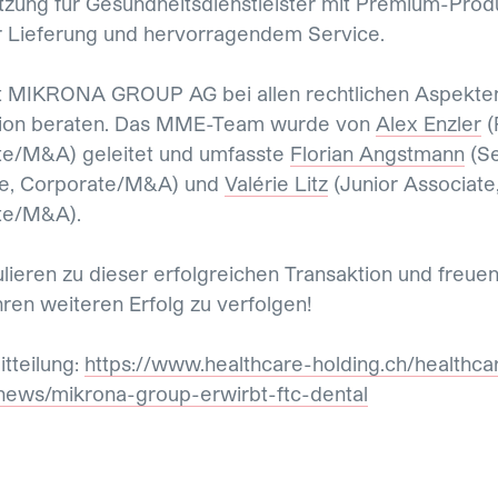
tzung für Gesundheitsdienstleister mit Premium-Prod
r Lieferung und hervorragendem Service.
al-announcement-mikrona-group-ag
 MIKRONA GROUP AG bei allen rechtlichen Aspekten
tion beraten. Das MME-Team wurde von
Alex Enzler
(
e/M&A) geleitet und umfasste
Florian Angstmann
(Se
te, Corporate/M&A) und
Valérie Litz
(Junior Associate
te/M&A).
ulieren zu dieser erfolgreichen Transaktion und freue
hren weiteren Erfolg zu verfolgen!
tteilung:
https://www.healthcare-holding.ch/healthca
news/mikrona-group-erwirbt-ftc-dental