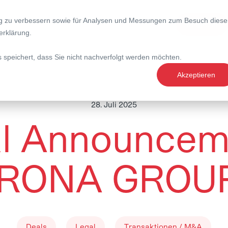
ng zu verbessern sowie für Analysen und Messungen zum Besuch diese
nce
Expertise
Magazin
erklärung
.
s speichert, dass Sie nicht nachverfolgt werden möchten.
Akzeptieren
28. Juli 2025
l Announcem
RONA GROU
Deals
Legal
Transaktionen / M&A