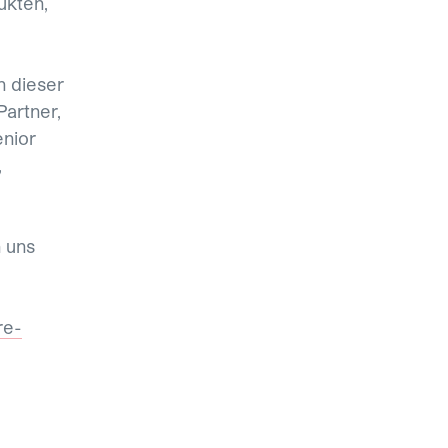
ukten,
 dieser
Partner,
nior
,
n uns
re-