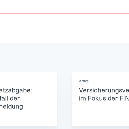
Artikel
atzabgabe:
Versicherungsver
all der
im Fokus der F
meldung