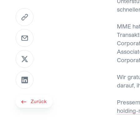
Unterstü
schnelle
https://www.mme.ch/de-ch/magazin/deals/de
MME hat
E-Mail senden
Transak
Corporat
Associa
Per X teilen
Corpora
Per LinkedIn teilen
Wir grat
darauf, i
Zurück
Pressemi
holding-