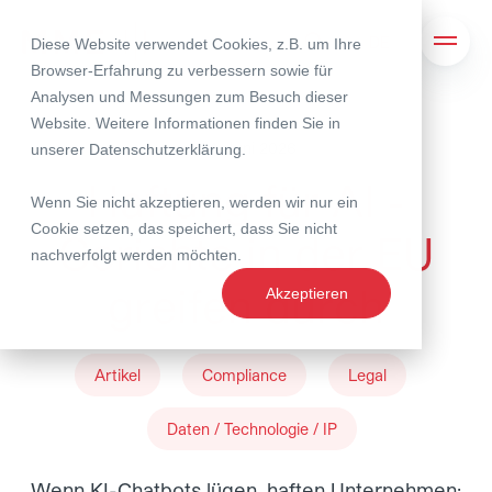
Diese Website verwendet Cookies, z.B. um Ihre
Suche
Navig
Browser-Erfahrung zu verbessern sowie für
Analysen und Messungen zum Besuch dieser
Website. Weitere Informationen finden Sie in
04. Juni 2026
unserer
Datenschutzerklärung
.
Haftung für AI -
Wenn Sie nicht akzeptieren, werden wir nur ein
Cookie setzen, das speichert, dass Sie nicht
Gerichte in der EU
nachverfolgt werden möchten.
greifen durch
Akzeptieren
Artikel
Compliance
Legal
Daten / Technologie / IP
Wenn KI-Chatbots lügen, haften Unternehmen: