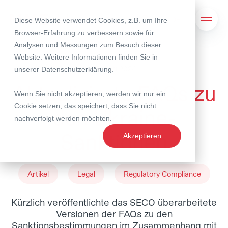
Diese Website verwendet Cookies, z.B. um Ihre
Suche
Navig
Browser-Erfahrung zu verbessern sowie für
Analysen und Messungen zum Besuch dieser
Website. Weitere Informationen finden Sie in
26. Juni 2024
unserer
Datenschutzerklärung
.
Aktualisierte FAQs zu
Wenn Sie nicht akzeptieren, werden wir nur ein
Cookie setzen, das speichert, dass Sie nicht
den Ukraine-
nachverfolgt werden möchten.
Sanktionen
Akzeptieren
Artikel
Legal
Regulatory Compliance
Kürzlich veröffentlichte das SECO überarbeitete
Versionen der FAQs zu den
Sanktionsbestimmungen im Zusammenhang mit