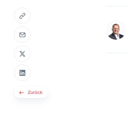
https://www.mme.ch/de-ch/magazin/publikatio
E-Mail senden
Per X teilen
Per LinkedIn teilen
Zurück