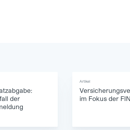
Artikel
atzabgabe:
Versicherungsver
all der
im Fokus der F
meldung