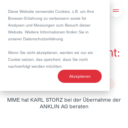
Diese Website verwendet Cookies, z.B. um Ihre
Suche
Navig
Browser-Erfahrung zu verbessern sowie für
Analysen und Messungen zum Besuch dieser
Website. Weitere Informationen finden Sie in
28. Januar 2025
unserer
Datenschutzerklärung
.
Deal Announcement:
Wenn Sie nicht akzeptieren, werden wir nur ein
Cookie setzen, das speichert, dass Sie nicht
KARL STORZ
nachverfolgt werden möchten.
Akzeptieren
Deals
Legal
Transaktionen / M&A
MME hat KARL STORZ bei der Übernahme der
ANKLIN AG beraten