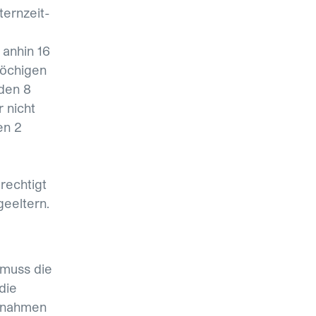
ternzeit-
 anhin 16
wöchigen
den 8
 nicht
en 2
rechtigt
geeltern.
 muss die
die
ssnahmen