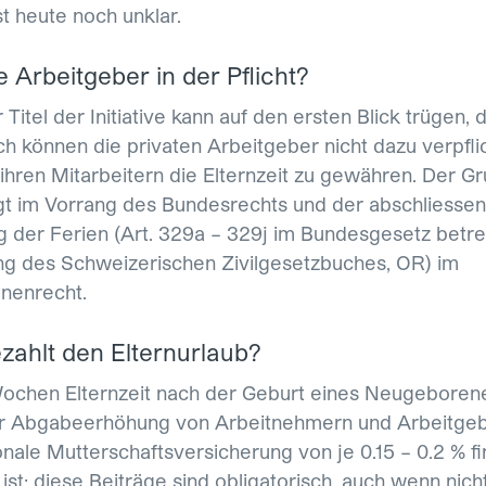
st heute noch unklar.
e Arbeitgeber in der Pflicht?
 Titel der Initiative kann auf den ersten Blick trügen, 
ich können die privaten Arbeitgeber nicht dazu verpfli
rnzeit-in-genf
ihren Mitarbeitern die Elternzeit zu gewähren. Der G
egt im Vorrang des Bundesrechts und der abschliesse
 der Ferien (Art. 329a – 329j im Bundesgesetz betre
g des Schweizerischen Zivilgesetzbuches, OR) im
onenrecht.
zahlt den Elternurlaub?
ochen Elternzeit nach der Geburt eines Neugeboren
r Abgabeerhöhung von Arbeitnehmern und Arbeitgeb
onale Mutterschaftsversicherung von je 0.15 – 0.2 % fi
ist: diese Beiträge sind obligatorisch, auch wenn nich