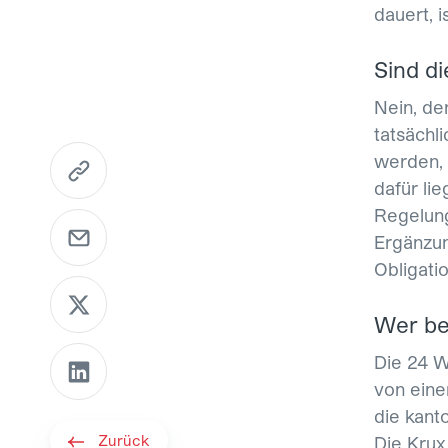
dauert, i
Sind di
Nein, der
tatsächl
https://www.mme.ch/de-ch/magazin/artikel/elte
werden, 
dafür li
Regelung
E-Mail senden
Ergänzun
Obligati
Per X teilen
Wer be
Per LinkedIn teilen
Die 24 W
von eine
die kant
Zurück
Die Krux 