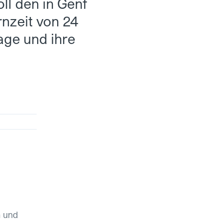
ll den in Genf
rnzeit von 24
age und ihre
n und