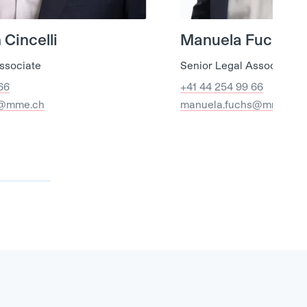
Cincelli
Manuela Fuchs
ssociate
Senior Legal Associate
66
+41 44 254 99 66
i@mme.ch
manuela.fuchs@mme.ch