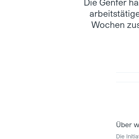
Die Genfer ha
arbeitstätig
Wochen zust
Über w
Die Initi