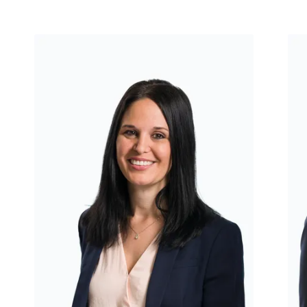
Martina Aepli
Mic