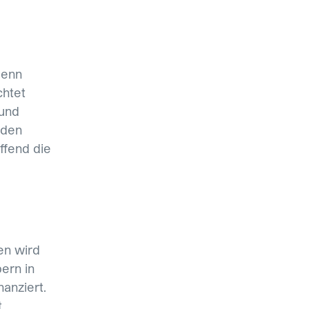
denn
chtet
rund
nden
ffend die
en wird
ern in
nanziert.
t