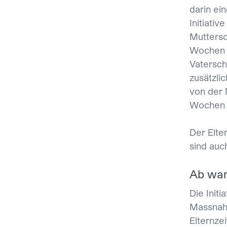
darin ei
Initiati
Muttersc
Wochen a
Vatersch
zusätzli
von der 
Wochen k
Der Elte
sind auc
Ab wan
Die Init
Massnahm
Elternze