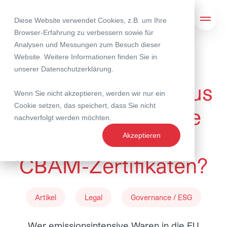
Diese Website verwendet Cookies, z.B. um Ihre
Suche
Navig
Browser-Erfahrung zu verbessern sowie für
Analysen und Messungen zum Besuch dieser
Website. Weitere Informationen finden Sie in
04. Juli 2024
unserer
Datenschutzerklärung
.
CBAM – Importe aus
Wenn Sie nicht akzeptieren, werden wir nur ein
Cookie setzen, das speichert, dass Sie nicht
der Schweiz in die
nachverfolgt werden möchten.
EU nur noch mit
Akzeptieren
CBAM-Zertifikaten?
Artikel
Legal
Governance / ESG
Wer emissionsintensive Waren in die EU