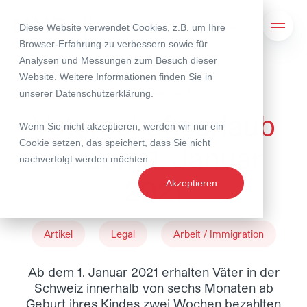
Diese Website verwendet Cookies, z.B. um Ihre
Suche
Navig
Browser-Erfahrung zu verbessern sowie für
Analysen und Messungen zum Besuch dieser
Website. Weitere Informationen finden Sie in
05. Januar 2021
unserer
Datenschutzerklärung
.
Vaterschaftsurlaub
Wenn Sie nicht akzeptieren, werden wir nur ein
Cookie setzen, das speichert, dass Sie nicht
ab dem 1. Januar
nachverfolgt werden möchten.
2021
Akzeptieren
Artikel
Legal
Arbeit / Immigration
Ab dem 1. Januar 2021 erhalten Väter in der
Schweiz innerhalb von sechs Monaten ab
Geburt ihres Kindes zwei Wochen bezahlten