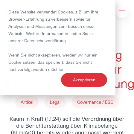
Diese Website verwendet Cookies, z.B. um Ihre
Suche
Navig
Browser-Erfahrung zu verbessern sowie für
Analysen und Messungen zum Besuch dieser
Website. Weitere Informationen finden Sie in
09. Dezember 2024
unserer
Datenschutzerklärung
.
ESG: Aktualisierung
Wenn Sie nicht akzeptieren, werden wir nur ein
Cookie setzen, das speichert, dass Sie nicht
der Verordnung zur
nachverfolgt werden möchten.
Klimaberichterstattun
Akzeptieren
Artikel
Legal
Governance / ESG
Kaum in Kraft (1.1.24) soll die Verordnung über
die Berichterstattung über Klimabelange
(KlimaVO) bereits wieder angepasst werden!