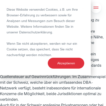
Desk
Legal | Tax | Compliance
Liechtenstein - Desks
Liechtenstein
Diese Website verwendet Cookies, z.B. um Ihre
Suche
Navig
Beratung für Konzerne, Unternehmerfamilien und
Browser-Erfahrung zu verbessern sowie für
vermögende Privatpersonen bei Strukturen mit Bezug zu
Analysen und Messungen zum Besuch dieser
Liechtenstein.
Website. Weitere Informationen finden Sie in
Liechtenstein und die Schweiz weisen eine besondere
unserer
Datenschutzerklärung
.
Verbundenheit auf. Einerseits durch die geografische Nähe,
andererseits durch die rechtliche und steuerrechtliche
Wenn Sie nicht akzeptieren, werden wir nur ein
Verflechtung der beiden Jurisdiktionen.
Cookie setzen, das speichert, dass Sie nicht
Liechtenstein ist Mitgliedsstaat des EWR und bietet ein
nachverfolgt werden möchten.
flexibles Gesellschaftsrecht und ein wettbewerbsfähiges
Akzeptieren
Unternehmenssteuersystem an, das den OECD-Standards
entspricht. Liechtenstein erhebt überdies keine
Quellensteuer auf Gewinnrückführungen. Im Zusammenspiel
mit der Schweiz, welche über ein umfassendes DBA-
Netzwerk verfügt, besteht insbesondere für internationale
Konzerne die Möglichkeit, beide Jurisdiktionen optimal zu
verbinden.
Auch für in der Schweiz ansässige Privatpersonen oder bei