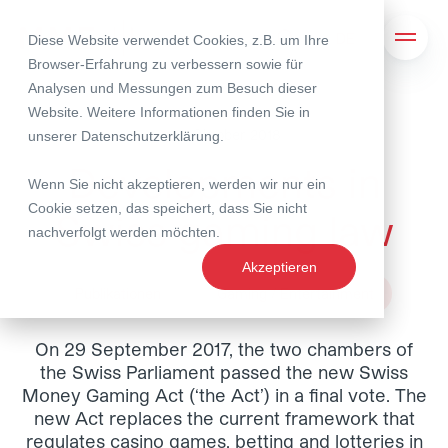
Diese Website verwendet Cookies, z.B. um Ihre
Suche
Navig
Browser-Erfahrung zu verbessern sowie für
Analysen und Messungen zum Besuch dieser
Website. Weitere Informationen finden Sie in
02. Oktober 2018
unserer
Datenschutzerklärung
.
Developments in
Wenn Sie nicht akzeptieren, werden wir nur ein
Cookie setzen, das speichert, dass Sie nicht
Swiss gaming law
nachverfolgt werden möchten.
Akzeptieren
Publikationen
Gaming / Entertainment
On 29 September 2017, the two chambers of
the Swiss Parliament passed the new Swiss
Money Gaming Act (‘the Act’) in a final vote. The
new Act replaces the current framework that
regulates casino games, betting and lotteries in