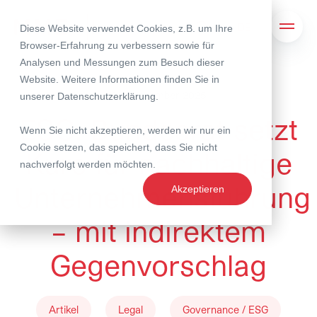
Diese Website verwendet Cookies, z.B. um Ihre
Suche
Navig
Browser-Erfahrung zu verbessern sowie für
Analysen und Messungen zum Besuch dieser
Website. Weitere Informationen finden Sie in
08. September 2025
unserer
Datenschutzerklärung
.
ESG: Bundesrat setzt
Wenn Sie nicht akzeptieren, werden wir nur ein
Cookie setzen, das speichert, dass Sie nicht
Kurs für nachhaltige
nachverfolgt werden möchten.
Unternehmensführung
Akzeptieren
– mit indirektem
Gegenvorschlag
Artikel
Legal
Governance / ESG