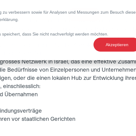
ng zu verbessern sowie für Analysen und Messungen zum Besuch diese
Expertise
Magazin
ründungen, Investitionen oder Transaktionen in der S
erklärung
.
 umfassende Unterstützung für israelische Klienten b
s speichert, dass Sie nicht nachverfolgt werden möchten.
l Haymann
geleitet, der als schweizerisch-israelisch
e Unterschiede und rechtliche Komplexitäten zu navigi
Akzeptieren
nten zu erfüllen.
 grosses Netzwerk in Israel, das eine effektive Zus
e Bedürfnisse von Einzelpersonen und Unternehmen, d
eiligen, oder die einen lokalen Hub zur Entwicklung i
 einschliesslich:
und Übernahmen
bindungsverträge
ren vor staatlichen Gerichten