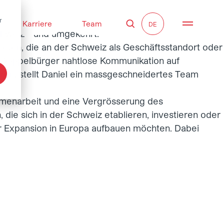
r
Karriere
Team
Suche
Navigati
chweiz - und umgekehrt.
ieten, die an der Schweiz als Geschäftsstandort oder
er Doppelbürger nahtlose Kommunikation auf
eren, stellt Daniel ein massgeschneidertes Team
ammenarbeit und eine Vergrösserung des
ie sich in der Schweiz etablieren, investieren oder
hrer Expansion in Europa aufbauen möchten. Dabei