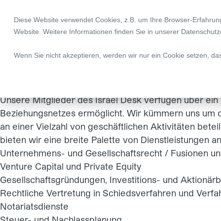
Desk
Legal | Tax | Compliance
Israel - Desks
Israel
Diese Website verwendet Cookies, z.B. um Ihre Browser-Erfahru
Pragmatische Beratung für israelische Klienten bei G
Website. Weitere Informationen finden Sie in unserer
Datenschutz
Unser Israel Desk umfasst ein Team von Experten, die
Wenn Sie nicht akzeptieren, werden wir nur ein Cookie setzen, da
Wohnsitz interessiert sind. Das Team wird von
Danie
Hebräisch ermöglicht. Mit seiner Fähigkeit, kulturell
zusammen, um die breiten Anforderungen unserer Klie
Unsere Mitglieder des Israel Desk verfügen über ein
Beziehungsnetzes ermöglicht. Wir kümmern uns um di
an einer Vielzahl von geschäftlichen Aktivitäten bet
bieten wir eine breite Palette von Dienstleistungen an,
Unternehmens- und Gesellschaftsrecht / Fusionen 
Venture Capital und Private Equity
Gesellschaftsgründungen, Investitions- und Aktionär
Rechtliche Vertretung in Schiedsverfahren und Verfah
Notariatsdienste
Steuer- und Nachlassplanung