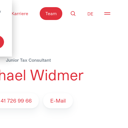
r
Karriere
Team
Suche
Navigati
Junior Tax Consultant
hael Widmer
 - Team
 41 726 99 66
E-Mail