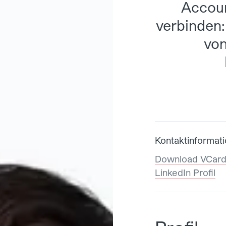
Accoun
verbinden:
vo
Kontaktinformat
Download VCar
LinkedIn Profil