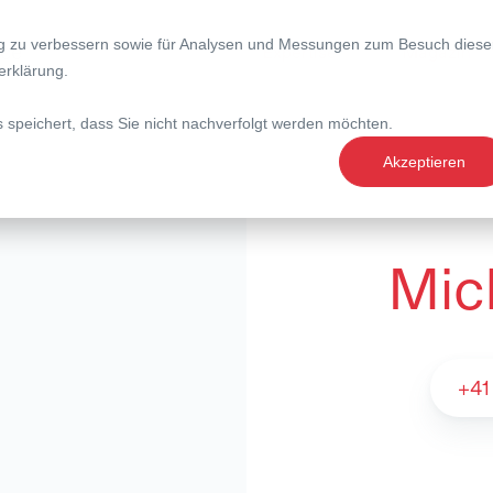
ng zu verbessern sowie für Analysen und Messungen zum Besuch diese
nce
Expertise
Magazin
erklärung
.
s speichert, dass Sie nicht nachverfolgt werden möchten.
Akzeptieren
Mic
Michael Widmer
+41